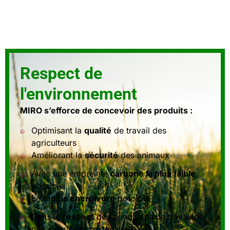
Respect de
l'environnement
MIRO s’efforce de concevoir des produits :
Optimisant la
qualité
de travail des
agriculteurs
Améliorant la
sécurité
des animaux
Avec une empreinte
carbone la plus faible
possible
Le
moins énergivore
possible
Dans le
respect
des conditions de travail de
nos salariés et partenaires