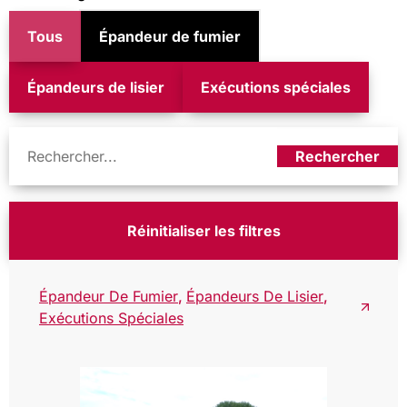
Tous
Épandeur de fumier
Épandeurs de lisier
Exécutions spéciales
Rechercher
Réinitialiser les filtres
Épandeur De Fumier
,
Épandeurs De Lisier
,
Exécutions Spéciales